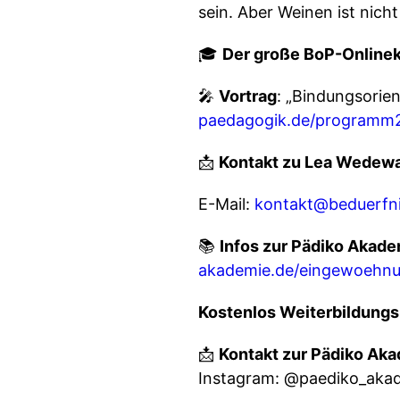
sein. Aber Weinen ist nicht
🎓
Der große BoP-Online
🎤
Vortrag
: „Bindungsorie
paedagogik.de/programm2
📩
Kontakt zu Lea Wedewa
E-Mail:
kontakt@beduerfni
📚
Infos zur Pädiko Akad
akademie.de/eingewoehn
Kostenlos Weiterbildungs
📩
Kontakt zur Pädiko Ak
Instagram: @paediko_aka