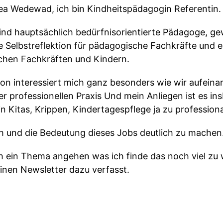
ea Wedewad, ich bin Kindheitspädagogin Referentin.
nd hauptsächlich bedürfnisorientierte Pädagoge, g
 Selbstreflektion für pädagogische Fachkräfte und ei
hen Fachkräften und Kindern.
tion interessiert mich ganz besonders wie wir aufein
er professionellen Praxis Und mein Anliegen ist es i
 Kitas, Krippen, Kindertagespflege ja zu professiona
h und die Bedeutung dieses Jobs deutlich zu machen
h ein Thema angehen was ich finde das noch viel zu
inen Newsletter dazu verfasst.
s so viel Reaktion kam, dachte ich, ich greife das hi
elche Sensibilität eigentlich Eingewöhnung hat Und da