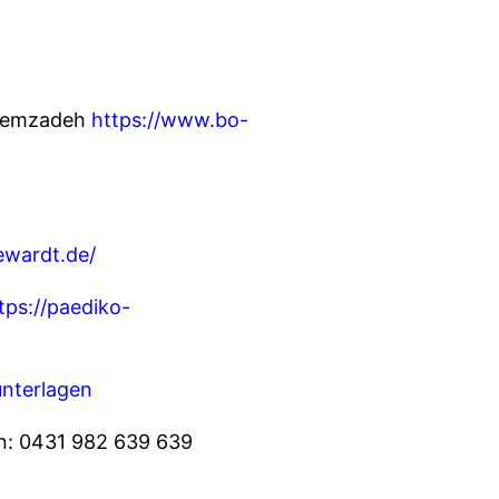
 Alemzadeh
https://www.bo-
ewardt.de/
tps://paediko-
unterlagen
n: 0431 982 639 639