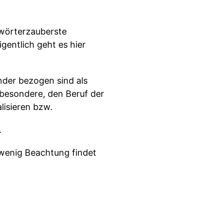
ewörterzauberste
gentlich geht es hier
ander bezogen sind als
nsbesondere, den Beruf der
lisieren bzw.
.
 wenig Beachtung findet
er auch noch mal auf.
ss diese Sensibilität