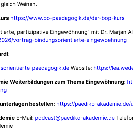
 gleich Weinen.
kurs
https://www.bo-paedagogik.de/der-bop-kurs
ntierte, partizipative Eingewöhnung“ mit Dr. Marjan
026/vortrag-bindungsorientierte-eingewoehnung
rdt
sorientierte-paedagogik.de
Website:
https://lea.wed
emie
Weiterbildungen zum Thema Eingewöhnung:
ht
ung
unterlagen bestellen:
https://paediko-akademie.de/
ademie
E-Mail:
podcast@paediko-akademie.de
Telefo
demie