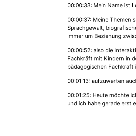
00:00:33: Mein Name ist L
00:00:37: Meine Themen si
Sprachgewalt, biografische
immer um Beziehung zwisc
00:00:52: also die Interak
Fachkräft mit Kindern in d
pädagogischen Fachkraft in
00:01:13: aufzuwerten auc
00:01:25: Heute möchte ic
und ich habe gerade erst e
00:01:35: Und dadurch, das
00:01:41: Es geht darum, w