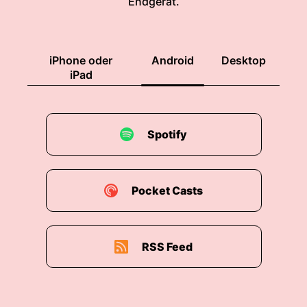
Endgerät.
00:02:18: Da gibt's für mich doch einen
Unterschied Und ich habe überlegt, wie ich da
eine gute Einordnung schaffe um zu erklären,
iPhone oder
Android
Desktop
wie es dahin gekommen ist bzw.
iPad
00:02:32: wie wir das auch einordnen können.
00:02:35: und im Zuge dessen habe ich mir
Spotify
überlegt dass ich hier in dieser Folge einmal
einen geschichtlichen und gesellschaftliche
Einordnung vornehmen möchte zur
bedürfnisorientierten Pädagogik Wie wir
Pocket Casts
dahingekommen sind Und was es da so für
Vorgänger gab, beziehungsweise wieder der
Werdegang war und wie das auch
RSS Feed
gesellschaftlich zu verstehen ist.
00:02:58: Um dann am Ende vielleicht eine
Sicherheit zu gewinnen darüber dass eben