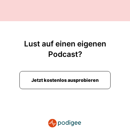
einige Zeitungsartikel erscheinen die uns
vielleicht verunsichern können.
00:03:09: Dann ist das vielleicht besser zu
verstehen und da eine klare Haltung zu
gewennen.
Lust auf einen eigenen
00:03:13: Ja wo kommt die
Podcast?
Bedürfnisorientierung eigentlich her?
00:03:18: Was hat es mit diesen ganzen
Begriffen auf sich?
Jetzt kostenlos ausprobieren
00:03:21: Bindungsorientiert, Bedürfnis
orientiert.
00:03:24: Beziehungsstark oder was da alles an
Begriff umher warbern und es geht auf jeden
Fall alles zurück ursprünglich auf die