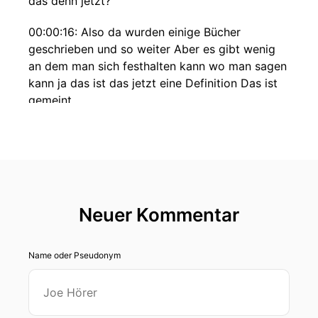
das denn jetzt?
00:00:16: Also da wurden einige Bücher
geschrieben und so weiter Aber es gibt wenig
an dem man sich festhalten kann wo man sagen
kann ja das ist das jetzt eine Definition Das ist
gemeint.
00:00:35: Ich beschäftige mich hier mit einer
achtsamen, gewaltfreien und
bedürfnisorientierten Begleitung von Kindern in
der die Gefühle Bedürfnisse und Grenzen aller
Beteiligten im Zentrum der Aufmerksamkeit
Neuer Kommentar
stehen.
00:00:54: Hallo und herzlich willkommen hier im
Name oder Pseudonym
Podcast, wo es um die Beziehungsqualität
zwischen Fachkräften und Kindern geht in
Krippe-Kita Kindertagespflege!